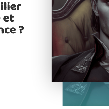
lier
 et
nce ?