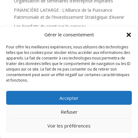
Organisation de séminaires d’entreprise inspirants
FINANCIÈRE LAFARGE : L’Alliance de la Puissance
Patrimoniale et de l’Investissement Stratégique d’Avenir
Les bienfaits du sport sur le cerveau
Gérer le consentement
Pourquoi une Agence web joue-t-elle un rôle décisif
dans la réussite en ligne ?
Pour offrir les meilleures expériences, nous utilisons des technologies
telles que les cookies pour stocker et/ou accéder aux informations des
Commentaires Récents
appareils. Le fait de consentir à ces technologies nous permettra de
traiter des données telles que le comportement de navigation ou les ID
uniques sur ce site. Le fait de ne pas consentir ou de retirer son
Aucun commentaire à afficher.
consentement peut avoir un effet négatif sur certaines caractéristiques
et fonctions.
Accepter
Contact
À propos
Plan du site
Mentions légales
Politique de confidentialité
Refuser
Politique de cookies (UE)
Voir les préférences
Comicart © 2023